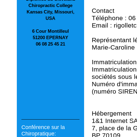
Chiropractic College
Contact
Kansas City, Missouri,
Téléphone : 06
USA
Email : rigolle
6 Cour Montilleul
51200 EPERNAY
Représentant l
06 08 25 45 21
Marie-Caroline 
Immatriculation
Immatriculatio
sociétés sous l
Numéro d'immatr
(numéro SIREN
Hébergement
1&1 Internet S
Conférence sur la
7, place de la 
Chiropratique:
BP 70109