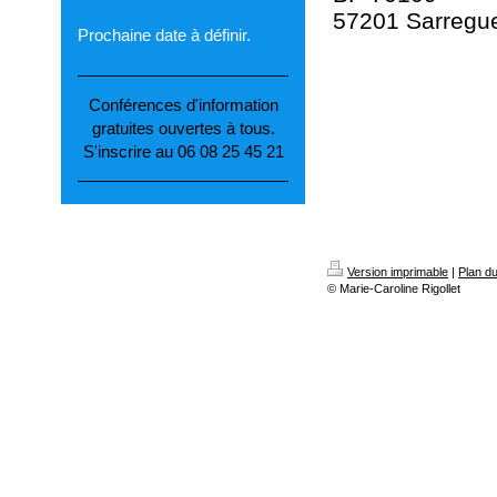
57201 Sarregu
Prochaine date à définir.
Conférences d'information
gratuites ouvertes à tous.
S'inscrire au 06 08 25 45 21
Version imprimable
|
Plan du
© Marie-Caroline Rigollet