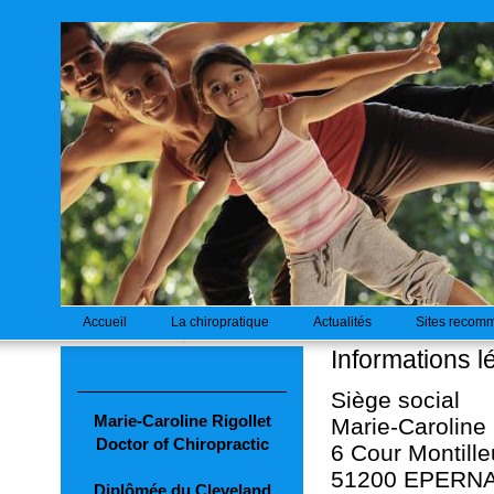
Accueil
La chiropratique
Actualités
Sites recom
Informations l
Siège social
Marie-Caroline Rigollet
Marie-Caroline 
Doctor of Chiropractic
6 Cour Montille
51200 EPERN
Diplômée du Cleveland